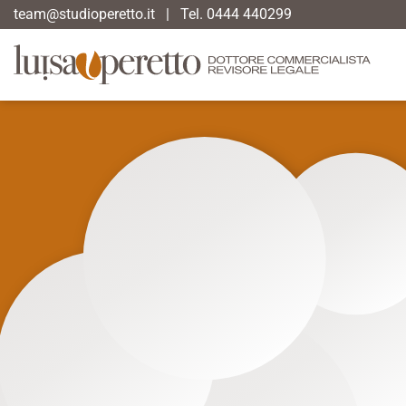
team@studioperetto.it
|
Tel. 0444 440299